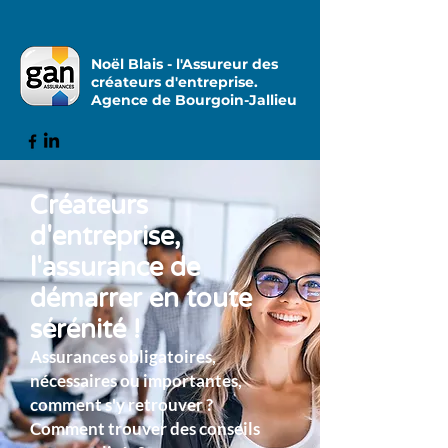
Noël Blais - l'Assureur des
créateurs d'entreprise.
Agence de Bourgoin-Jallieu
Créateurs
d'entreprise,
l'assurance de
démarrer en toute
sérénité !
Assurances obligatoires,
nécessaires ou importantes,
comment s'y retrouver ?
Comment trouver des conseils