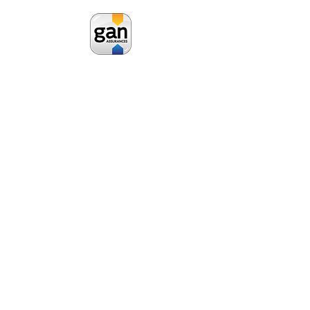
Noël Blais - Agent Général Gan
Assurances
04 74 93 05 96
bourgoin-
dauphine@gan.fr
24 avenue des Alpes
38300 Bourgoin-Jallieu
Mentions légales &
co